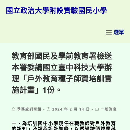
跳
轉
國立政治大學附設實驗國民小學
至
主
要
內
選單
容
教育部國民及學前教育署檢送
本署委請國立臺中科技大學辦
理「戶外教育種子師資培訓實
施計畫」1份。
Post
Post
Post
學務處訓育組
2024 年 2 月 14 日
一般消息
author:
published:
category:
一、為培訓國中小學現任在職教師對戶外教育
的認知，及課程設計知能，以透過跨領域學科