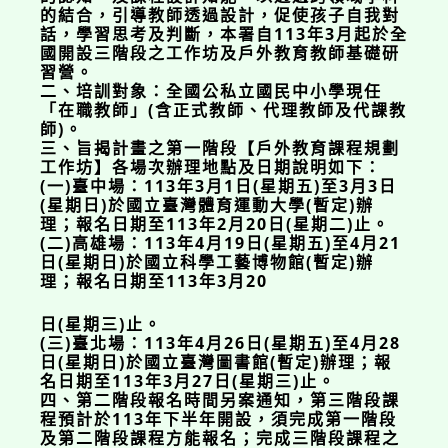
的結合，引導教師透過設計，促使孩子自我對
話，學習思考及判斷，本署自113年3月起於全
國開設三階段之工作坊及戶外教育教師基礎研
習營。
二、培訓對象：全國公私立國民中小學現任
「在職教師」(含正式教師、代理教師及代課教
師)。
三、旨揭計畫之第一階段【戶外教育課程規劃
工作坊】各場次辦理地點及日期說明如下：
(一)臺中場：113年3月1日(星期五)至3月3日
(星期日)於國立臺灣體育運動大學(暫定)辦
理；報名日期至113年2月20日(星期二)止。
(二)高雄場：113年4月19日(星期五)至4月21
日(星期日)於國立科學工藝博物館(暫定)辦
理；報名日期至113年3月20
日(星期三)止。
(三)臺北場：113年4月26日(星期五)至4月28
日(星期日)於國立臺灣圖書館(暫定)辦理；報
名日期至113年3月27日(星期三)止。
四、第二階段報名時間另案通知，第三階段課
程預計於113年下半年開設，須完成第一階段
及第二階段課程方能報名；完成三階段課程之