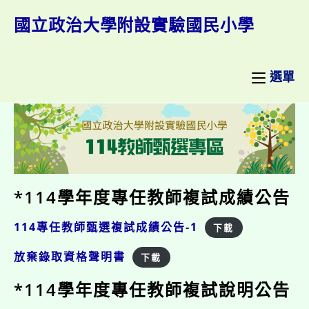
跳
轉
國立政治大學附設實驗國民小學
至
主
要
內
選單
容
*114學年度專任教師複試成績公告
114專任教師甄選複試成績公告-1
下載
放棄錄取資格聲明書
下載
*114學年度專任教師複試說明公告