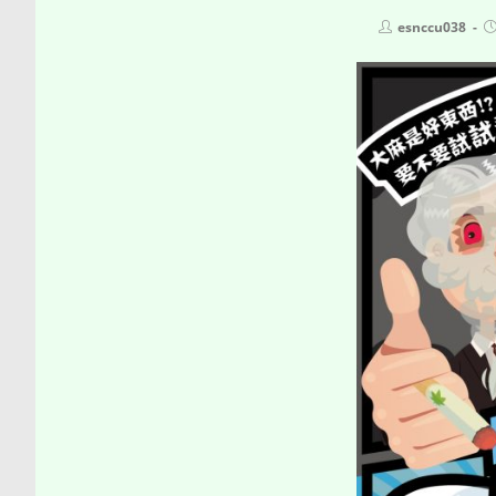
Post
P
esnccu038
author:
p