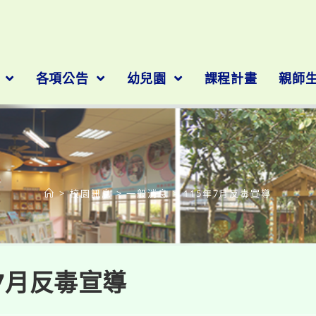
隊
各項公告
幼兒園
課程計畫
親師
部落格
>
校園訊息
>
一般消息
>
115年7月反毒宣導
年7月反毒宣導