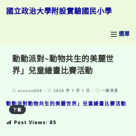
跳
轉
國立政治大學附設實驗國民小學
至
主
要
內
選單
容
動動派對~動物共生的美麗世
界」兒童繪畫比賽活動
Post
Post
Post
esnccu038
2026 年 7 月 7 日
一般消息
author:
published:
category:
動動派對動物共生的美麗世界」兒童繪畫比賽活動
下載
Post Views:
85