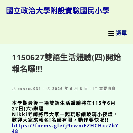
跳
轉
國立政治大學附設實驗國民小學
至
主
要
內
選單
容
1150627雙語生活體驗(四)開始
報名囉!!!
Post
Post
Post
esnccu031
2026 年 6 月 8 日
重要消息
author:
published:
category:
本學期最後一場雙語生活體驗將在115年6月
27日(六)辦理
Nikki老師將帶大家一起玩彩繪玻璃小夜燈，
歡迎大家來報名!名額有限，動作要快喔!!
https://forms.gle/j9cwmFZHCHxz7bY
48