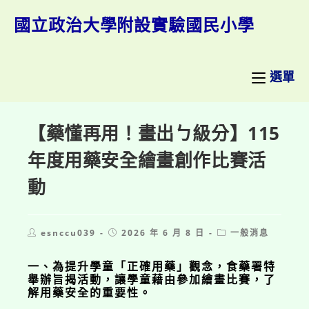
跳
轉
國立政治大學附設實驗國民小學
至
主
要
內
選單
容
【藥懂再用！畫出ㄅ級分】115
年度用藥安全繪畫創作比賽活
動
Post
Post
Post
esnccu039
2026 年 6 月 8 日
一般消息
author:
published:
category:
一、為提升學童「正確用藥」觀念，食藥署特
舉辦旨揭活動，讓學童藉由參加繪畫比賽，了
解用藥安全的重要性。