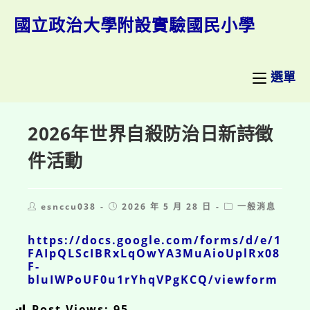
跳
轉
國立政治大學附設實驗國民小學
至
主
要
內
選單
容
2026年世界自殺防治日新詩徵
件活動
Post
Post
Post
esnccu038
2026 年 5 月 28 日
一般消息
author:
published:
category:
https://docs.google.com/forms/d/e/1
FAIpQLScIBRxLqOwYA3MuAioUplRx08
F-
bluIWPoUF0u1rYhqVPgKCQ/viewform
Post Views:
95