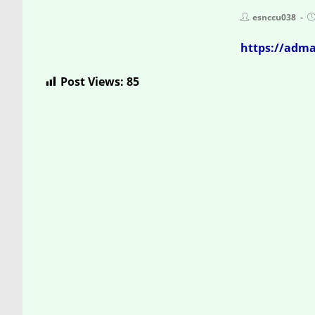
Post
P
esnccu038
author:
p
https://adm
Post Views:
85