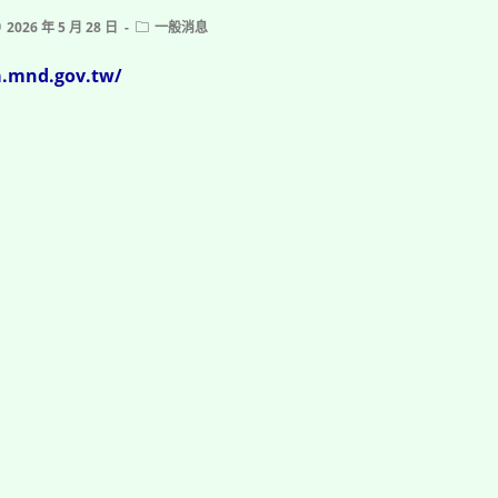
ost
Post
2026 年 5 月 28 日
一般消息
ublished:
category:
a.mnd.gov.tw/