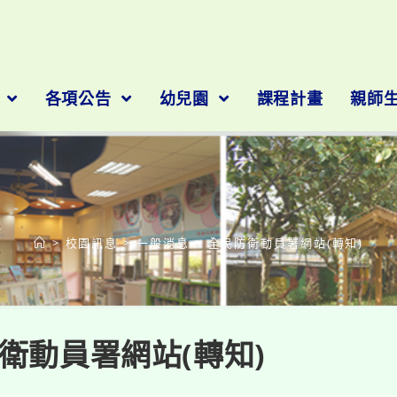
隊
各項公告
幼兒園
課程計畫
親師
部落格
>
校園訊息
>
一般消息
>
全民防衛動員署網站(轉知)
衛動員署網站(轉知)