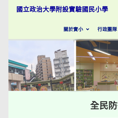
跳
國立政治大學附設實驗國民小學
轉
至
主
要
關於實小
行政團
內
容
全民防