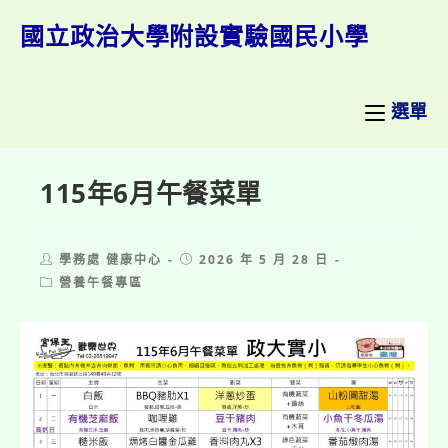
跳
轉
國立政治大學附設實驗國民小學
至
主
要
內
選單
容
115年6月午餐菜單
Post
Post
學務處 健康中心
2026 年 5 月 28 日
author:
published:
Post
營養午餐專區
category: