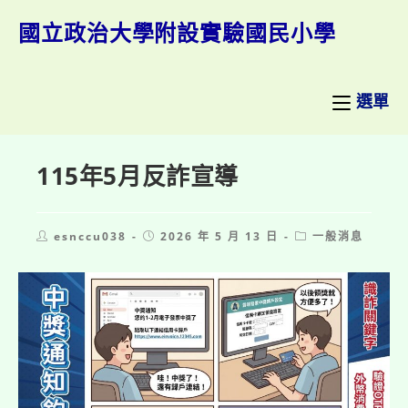
跳
轉
國立政治大學附設實驗國民小學
至
主
要
內
選單
容
115年5月反詐宣導
Post
Post
Post
esnccu038
2026 年 5 月 13 日
一般消息
author:
published:
category: