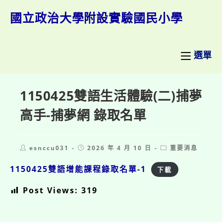
跳
轉
國立政治大學附設實驗國民小學
至
主
要
內
選單
容
1150425雙語生活體驗(二)捕夢
高手-捕夢網 錄取名單
Post
Post
Post
esnccu031
2026 年 4 月 10 日
重要消息
author:
published:
category:
1150425雙語增能課程錄取名單-1
下載
Post Views:
319