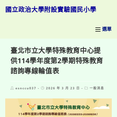
跳
轉
國立政治大學附設實驗國民小學
至
主
要
內
選單
容
臺北市立大學特殊教育中心提
供114學年度第2學期特殊教育
諮詢專線輪值表
Post
Post
Post
esnccu037
2026 年 3 月 23 日
一般消息
author:
published:
category: