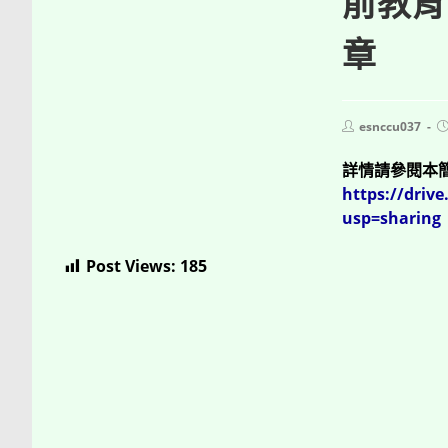
前教育
章
Post
P
esnccu037
author:
p
詳情請參閱本
https://dri
usp=sharing
Post Views:
185