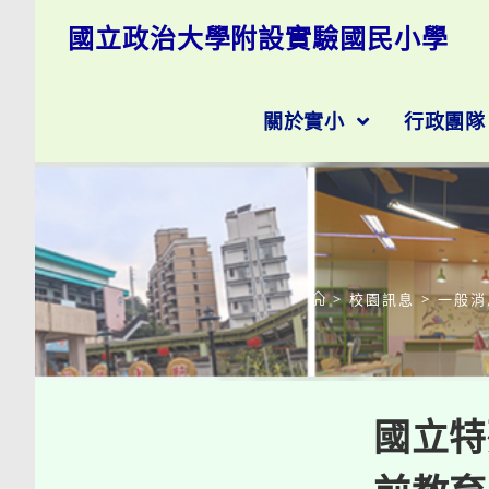
跳
國立政治大學附設實驗國民小學
轉
至
主
要
關於實小
行政團
內
容
>
校園訊息
>
一般消
國立特