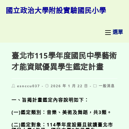
跳
轉
國立政治大學附設實驗國民小學
至
主
要
內
選單
容
臺北市115學年度國民中學藝術
才能資賦優異學生鑑定計畫
Post
Post
Post
esnccu037
2026 年 1 月 22 日
一般消息
author:
published:
category:
一、旨揭計畫鑑定內容說明如下：
(一)鑑定類別：音樂、美術及舞蹈，共3類。
(二)鑑定對象：114學年度設籍且就讀臺北市