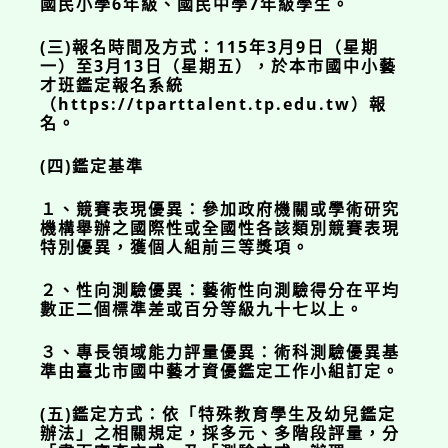
國民小學6年級、國民中學7年級學生。
(三)報名時間及方式：115年3月9日（星期
一）至3月13日（星期五），於本市國中小藝
才班鑑定報名系統
（https://tparttalent.tp.edu.tw）報
名。
(四)鑑定基準
１、競賽表現優異：參加政府機關或學術研究
機構舉辦之國際性或全國性各該類別競賽表現
特別優異，獲個人組前三等獎項。
２、性向測驗優異：藝術性向測驗得分在平均
數正二個標準差或百分等級九十七以上。
３、專長領域能力評量優異：術科測驗優異基
準由臺北市國中藝才資優鑑定工作小組訂定。
(五)鑑定方式：依「特殊教育學生及幼兒鑑定
辦法」之相關規定，採多元、多階段評量，分