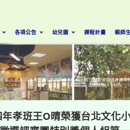
隊
各項公告
幼兒園
課程計畫
親師
部落格
榮譽榜
>
恭喜!四年孝班王O晴榮獲台北文化小旅行短影音徵選評審團
四年孝班王O晴榮獲台北文化