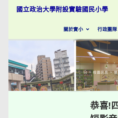
跳
國立政治大學附設實驗國民小學
轉
至
主
要
關於實小
行政團
內
容
>
校園訊息
>
恭喜!