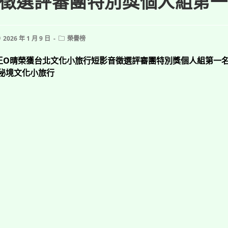
徵選評審團特別獎個人組第
ost
Post
2026 年 1 月 9 日
榮譽榜
ublished:
category:
王O晴榮獲台北文化小旅行短影音徵選評審團特別獎個人組第一
北秘境文化小旅行