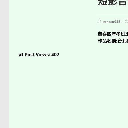
短影音
Post
P
esnccu038
author:
p
恭喜四年孝班
作品名稱:台
Post Views:
402