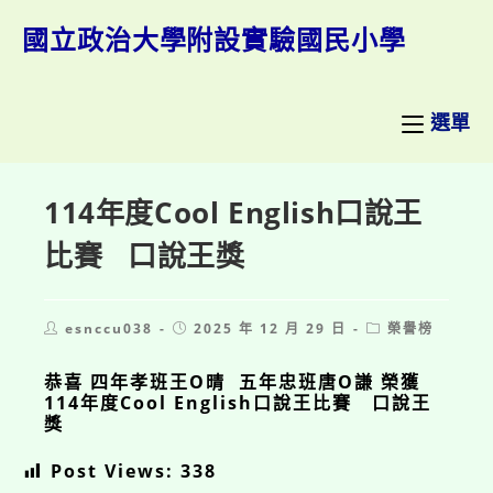
跳
轉
國立政治大學附設實驗國民小學
至
主
要
內
選單
容
114年度Cool English口說王
比賽 口說王獎
Post
Post
Post
esnccu038
2025 年 12 月 29 日
榮譽榜
author:
published:
category:
恭喜 四年孝班王O晴 五年忠班唐O謙 榮獲
114年度Cool English口說王比賽 口說王
獎
Post Views:
338