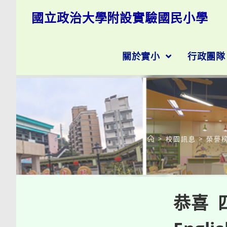
跳
國立政治大學附設實驗國民小學
轉
至
主
要
關於實小
行政團
內
容
>
校園訊息
>
榮譽
恭喜 