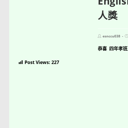
Eng
人獎
Post
P
esnccu038
author:
p
恭喜 四年孝班王
Post Views:
227