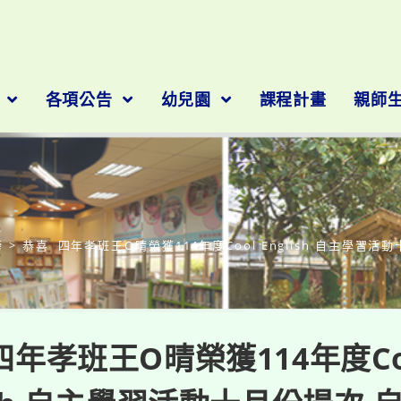
隊
各項公告
幼兒園
課程計畫
親師
部落格
榜
>
恭喜 四年孝班王O晴榮獲114年度Cool English 自主學習
四年孝班王O晴榮獲114年度Co