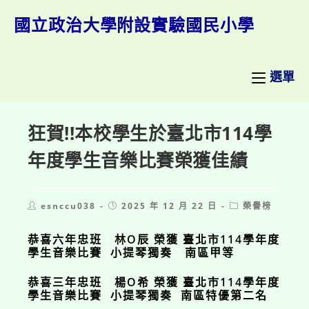
跳
轉
國立政治大學附設實驗國民小學
至
主
要
內
選單
容
狂賀!!本校學生於臺北市114學
年度學生音樂比賽榮獲佳績
Post
Post
Post
esnccu038
2025 年 12 月 22 日
榮譽榜
author:
published:
category:
恭喜六年忠班 林O辰 榮獲 臺北市114學年度
學生音樂比賽 小提琴獨奏 南區甲等
恭喜
三年忠班
楊O希
榮獲
臺北市114學年度
學生音樂比賽
小提琴獨奏 南區特優第二名