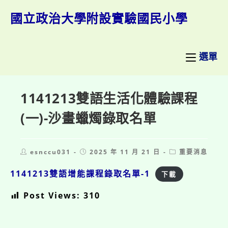
跳
轉
國立政治大學附設實驗國民小學
至
主
要
內
選單
容
1141213雙語生活化體驗課程
(一)-沙畫蠟燭錄取名單
Post
Post
Post
esnccu031
2025 年 11 月 21 日
重要消息
author:
published:
category:
1141213雙語增能課程錄取名單-1
下載
Post Views:
310