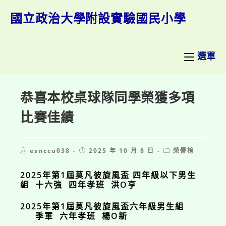
跳
轉
國立政治大學附設實驗國民小學
至
主
要
內
選單
容
恭喜本校桌球隊同學榮獲多項
比賽佳績
Post
Post
Post
esnccu038
2025 年 10 月 8 日
榮譽榜
author:
published:
category:
2025年第1屆莫凡彼旋風盃 四年級以下男生
組 十六強 四年孝班 洪O亨
2025年第1屆莫凡彼旋風盃六年級男生組
季軍 六年孝班 楊O新