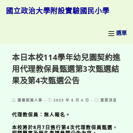
跳
轉
國立政治大學附設實驗國民小學
至
主
要
內
選單
容
本日本校114學年幼兒園契約進
用代理教保員甄選第3次甄選結
果及第4次甄選公告
Post
Post
Post
圖書館兼人事
2025 年 8 月 6 日
重要消息
author:
published:
category:
代理教保員：無人報名。
本校將於8月7日進行第4次代理教保員甄選，