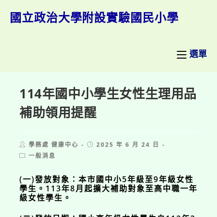
跳
轉
國立政治大學附設實驗國民小學
至
主
要
內
選單
容
114年國中小學生女性生理用品
補助領用提醒
Post
Post
學務處 健康中心
2025 年 6 月 24 日
author:
published:
Post
一般消息
category:
(一)發放對象：本市國中小5年級至9年級女性
學生。113年8月起擴大補助對象至高中職一年
級女性學生。