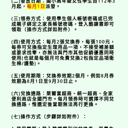
(二)發放日期：國小高年級女性學生自112年3
月起，
每月1日
派發。
(三)領券方式：使用學生個人帳號密碼或已完
成親子綁定之家長帳號密碼，登入酷課雲即可
領取（操作方式詳如附件）。
(四)使用方式：每月2張兌換券，每張100元，
每券可兌換指定生理用品一項，不接受補差額
或要求找零，亦無法與門市其他促銷優惠同時
使用(也就是每個月可免費兌換2包指定品項衛
生棉/護墊)。
(五)使用期限：兌換券效期2個月，例如8月券
效期為8月1日至9月30日止。
(六)兌換通路：萊爾富超商、統一超商、全家
便利商店全國門市。每月領券時可選擇不同兌
換通路，惟選定後當期無法再行更換。
(七)操作方式（步驟詳如附件）：