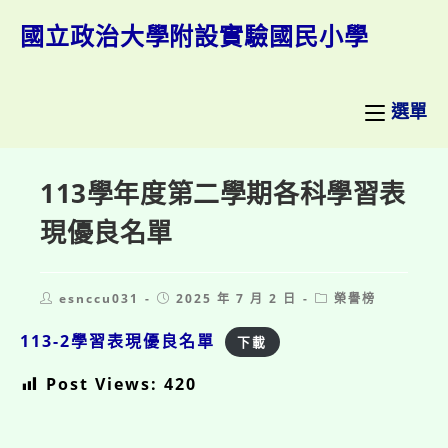
跳
轉
國立政治大學附設實驗國民小學
至
主
要
內
選單
容
113學年度第二學期各科學習表
現優良名單
Post
Post
Post
esnccu031
2025 年 7 月 2 日
榮譽榜
author:
published:
category:
113-2學習表現優良名單
下載
Post Views:
420