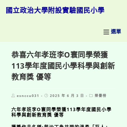
跳
轉
國立政治大學附設實驗國民小學
至
主
要
內
選單
容
恭喜六年孝班李O寰同學榮獲
113學年度國民小學科學與創新
教育獎 優等
Post
Post
Post
esnccu031
2025 年 6 月 3 日
榮譽榜
author:
published:
category:
六年孝班李O寰同學榮獲113學年度國民小學
科學與創新教育獎 優等