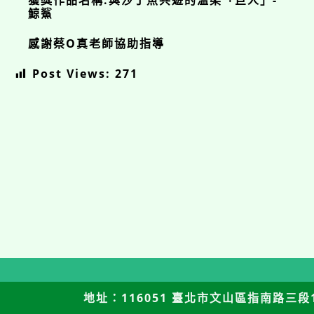
獲獎作品名稱:與沙丁魚共遊的溫柔「巨人」-
鯨鯊
感謝蔡O真老師協助指導
Post Views:
271
地址：116051 臺北市文山區指南路三段12號