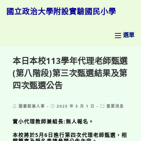
跳
轉
國立政治大學附設實驗國民小學
至
主
要
內
選單
容
本日本校113學年代理老師甄選
(第八階段)第三次甄選結果及第
四次甄選公告
Post
Post
Post
圖書館兼人事
2025 年 5 月 1 日
重要消息
author:
published:
category:
實小代理教師兼組長:無人報名。
本校將於5月6日進行第四次代理老師甄選，相