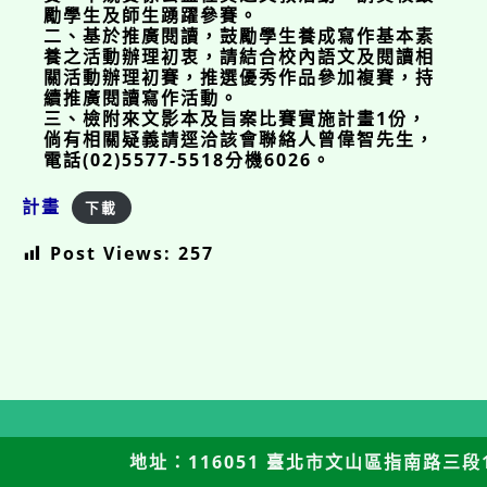
勵學生及師生踴躍參賽。
二、基於推廣閱讀，鼓勵學生養成寫作基本素
養之活動辦理初衷，請結合校內語文及閱讀相
關活動辦理初賽，推選優秀作品參加複賽，持
續推廣閱讀寫作活動。
三、檢附來文影本及旨案比賽實施計畫1份，
倘有相關疑義請逕洽該會聯絡人曾偉智先生，
電話(02)5577-5518分機6026。
計畫
下載
Post Views:
257
地址：116051 臺北市文山區指南路三段12號