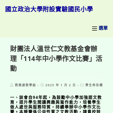
跳
轉
國立政治大學附設實驗國民小學
至
主
要
內
選單
容
財團法人溫世仁文教基金會辦
理「114年中小學作文比賽」活
動
Post
Post
Post
教務處教學組
2025 年 1 月 2 日
學生佈告欄
author:
published:
category:
一、該會自94年起，為鼓勵中小學加強語文教
育，提升學生閱讀興趣與寫作能力，培養學生
做人處世與服務特質，持續舉辦中小學作文比
賽。本競賽係公益性質之文教活動，請貴校鼓