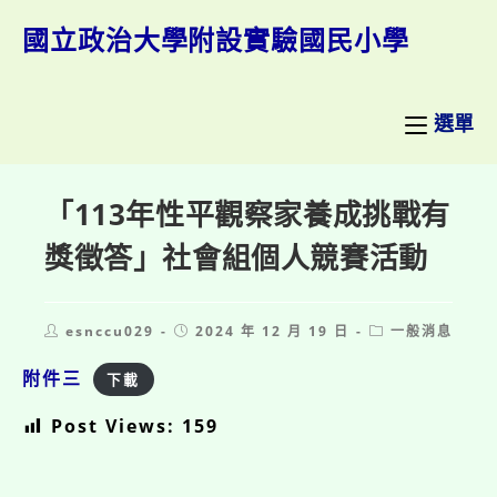
跳
轉
國立政治大學附設實驗國民小學
至
主
要
內
選單
容
「113年性平觀察家養成挑戰有
獎徵答」社會組個人競賽活動
Post
Post
Post
esnccu029
2024 年 12 月 19 日
一般消息
author:
published:
category:
附件三
下載
Post Views:
159