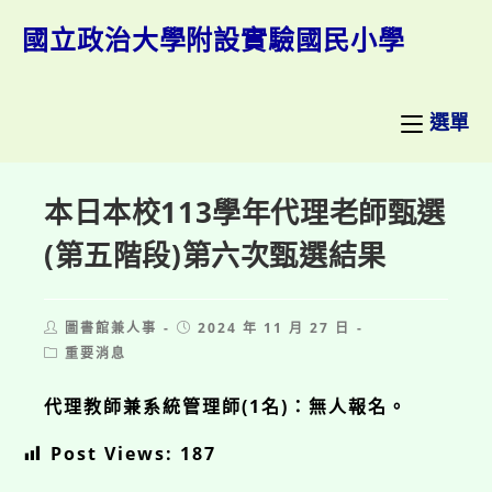
跳
轉
國立政治大學附設實驗國民小學
至
主
要
內
選單
容
本日本校113學年代理老師甄選
(第五階段)第六次甄選結果
Post
Post
圖書館兼人事
2024 年 11 月 27 日
author:
published:
Post
重要消息
category:
代理教師兼系統管理師(1名)：無人報名。
Post Views:
187