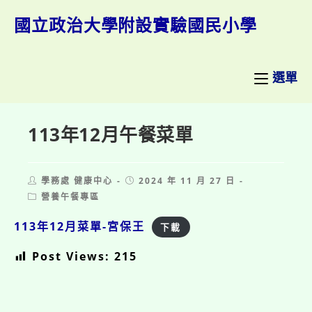
跳
轉
國立政治大學附設實驗國民小學
至
主
要
內
選單
容
113年12月午餐菜單
Post
Post
學務處 健康中心
2024 年 11 月 27 日
author:
published:
Post
營養午餐專區
category:
113年12月菜單-宮保王
下載
Post Views:
215