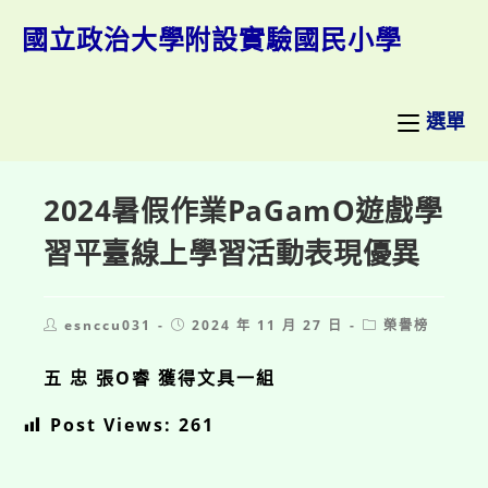
跳
轉
國立政治大學附設實驗國民小學
至
主
要
內
選單
容
2024暑假作業PaGamO遊戲學
習平臺線上學習活動表現優異
Post
Post
Post
esnccu031
2024 年 11 月 27 日
榮譽榜
author:
published:
category:
五 忠 張O睿 獲得文具一組
Post Views:
261