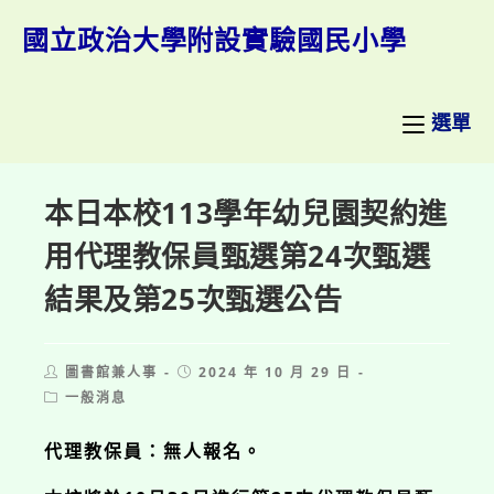
跳
轉
國立政治大學附設實驗國民小學
至
主
要
內
選單
容
本日本校113學年幼兒園契約進
用代理教保員甄選第24次甄選
結果及第25次甄選公告
Post
Post
圖書館兼人事
2024 年 10 月 29 日
author:
published:
Post
一般消息
category:
代理教保員：無人報名。