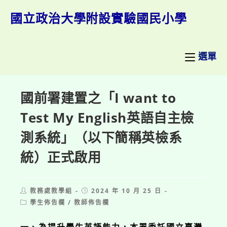
跳
轉
國立政治大學附設實驗國民小學
至
主
要
內
選單
容
國前署建置之「I want to
Test My English英語自主檢
測系統」（以下簡稱英檢系
統）正式啟用
Post
Post
教務處教學組
2024 年 10 月 25 日
author:
published:
Post
學生佈告欄
/
教師佈告欄
category: