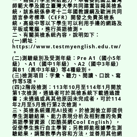
一、為提升學生英語能力，本署委託國立臺灣
師範大學及國立臺灣大學共同建置旨揭英檢系
統，該系統係參考十二年國教課綱及歐洲共同
語言參考標準（CEFR）開發之免費英檢系
統，高級中等以下學生可以利用手邊的網路及
平板或電腦，進行英語檢測。
二、有關英檢系統內容，說明如下：
(一)網址：
https://www.testmyenglish.edu.tw/
。
(二)測驗級別及受測年級：Pre A1（國小5年
級）、A1（國中1年級）、A2（國中3年級）
與B1（高中3年級）等4種級別。
(三)檢測項目：字彙、聽力、閱讀、口說、寫
作等5項。
(四)2階段檢測：113年10月至114年1月開放
第1次檢測，通過者可於英檢系統下載通過證
書；未通過或具其他原因未完成者，可於114
年2月至5月進行第2次檢測。
三、英檢系統運用AI技術，於檢測後立即提供
學生測驗結果、能力表現分析及相對應的免費
英語學習資源（如酷英網Cool English），
促使學生進行自主學習；另教師能根據學生測
驗結果，調整教學內容和方法，並善用其他網