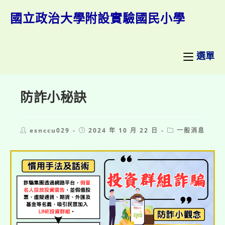
跳
轉
國立政治大學附設實驗國民小學
至
主
要
內
選單
容
防詐小秘訣
Post
Post
Post
esnccu029
2024 年 10 月 22 日
一般消息
author:
published:
category: