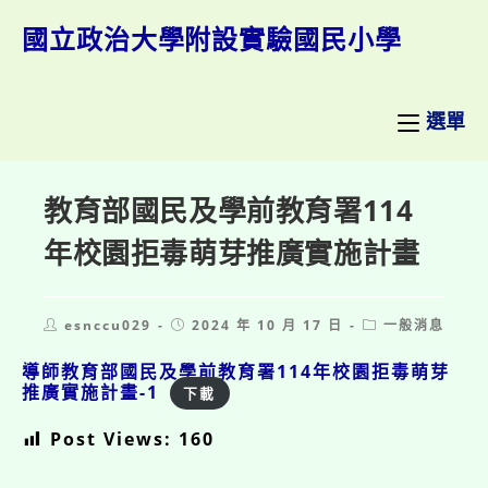
跳
轉
國立政治大學附設實驗國民小學
至
主
要
內
選單
容
教育部國民及學前教育署114
年校園拒毒萌芽推廣實施計畫
Post
Post
Post
esnccu029
2024 年 10 月 17 日
一般消息
author:
published:
category:
導師教育部國民及學前教育署114年校園拒毒萌芽
推廣實施計畫-1
下載
Post Views:
160