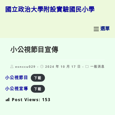
跳
轉
國立政治大學附設實驗國民小學
至
主
要
內
選單
容
小公視節目宣傳
Post
Post
Post
esnccu029
2024 年 10 月 17 日
一般消息
author:
published:
category:
小公視節目
下載
小公視宣導
下載
Post Views:
153