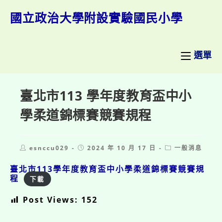
跳
轉
國立政治大學附設實驗國民小學
至
主
要
內
選單
容
臺北市113 學年度教育盃中小
學柔道錦標賽競賽規程
Post
Post
Post
esnccu029
2024 年 10 月 17 日
一般消息
author:
published:
category:
臺北市113學年度教育盃中小學柔道錦標賽競賽規
程
下載
Post Views:
152