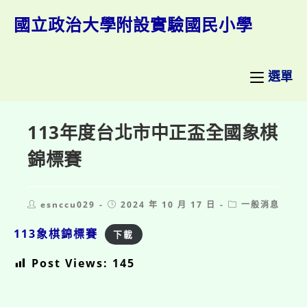
跳
轉
國立政治大學附設實驗國民小學
至
主
要
內
選單
容
113年度台北市中正盃全國象棋
錦標賽
Post
Post
Post
esnccu029
2024 年 10 月 17 日
一般消息
author:
published:
category:
113象棋錦標賽
下載
Post Views:
145