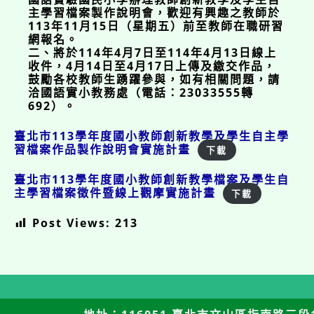
主學習檔案製作說明會，歡迎有興趣之教師於
113年11月15日（星期五）前至教師在職研習
網報名。
二、將於114年4月7日至114年4月13日線上
收件，4月14日至4月17日上傳及繳交作品，
鼓勵各校教師生踴躍參與，如有相關問題，請
洽國語實小教務處（電話：23033555轉
692）。
臺北市113學年度國小教師創新教學及學生自主學
習檔案作品製作說明會實施計畫
下載
臺北市113學年度國小教師創新教學檔案及學生自
主學習檔案徵件暨線上觀摩實施計畫
下載
Post Views:
213