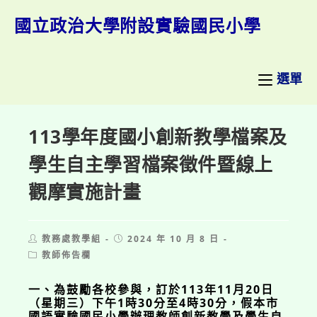
跳
轉
國立政治大學附設實驗國民小學
至
主
要
內
選單
容
113學年度國小創新教學檔案及
學生自主學習檔案徵件暨線上
觀摩實施計畫
Post
Post
教務處教學組
2024 年 10 月 8 日
author:
published:
Post
教師佈告欄
category:
一、為鼓勵各校參與，訂於113年11月20日
（星期三）下午1時30分至4時30分，假本市
國語實驗國民小學辦理教師創新教學及學生自