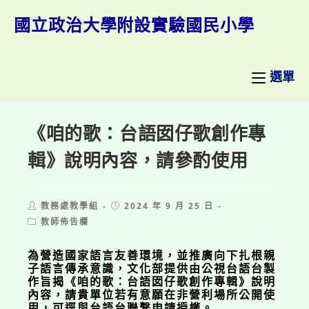
跳
轉
國立政治大學附設實驗國民小學
至
主
要
內
選單
容
《咱的歌：台語囡仔歌創作專
輯》說明內容，請參酌使用
Post
Post
教務處教學組
2024 年 9 月 25 日
author:
published:
Post
教師佈告欄
category:
為營造國家語言友善環境，並推廣向下扎根親
子語言傳承意識，文化部提供由公視台語台製
作旨揭《咱的歌：台語囡仔歌創作專輯》說明
內容，請貴單位若有意願在非營利場所公開使
用，可逕與台語台聯繫申請授權。