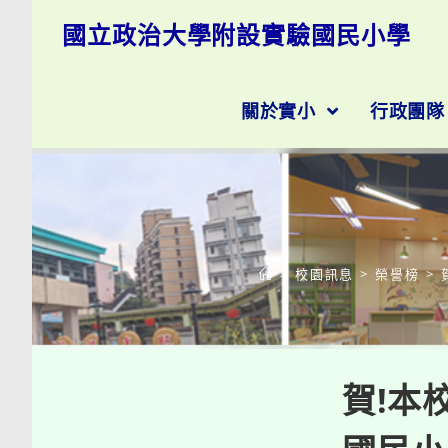
跳
國立政治大學附設實驗國民小學
轉
至
主
要
關於實小
行政團
內
容
>
校園訊息
>
榮譽榜
>
賀!本