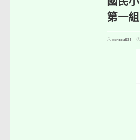
國民小
第一組
Post
P
esnccu031
author:
p