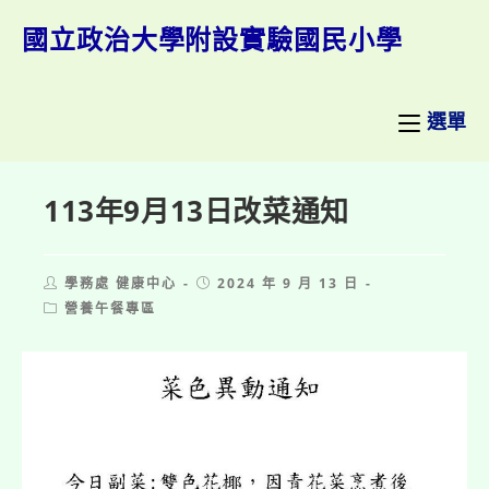
跳
轉
國立政治大學附設實驗國民小學
至
主
要
內
選單
容
113年9月13日改菜通知
Post
Post
學務處 健康中心
2024 年 9 月 13 日
author:
published:
Post
營養午餐專區
category: