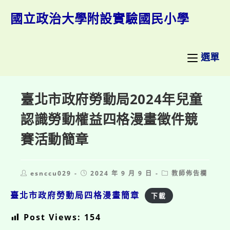
跳
轉
國立政治大學附設實驗國民小學
至
主
要
內
選單
容
臺北市政府勞動局2024年兒童
認識勞動權益四格漫畫徵件競
賽活動簡章
Post
Post
Post
esnccu029
2024 年 9 月 9 日
教師佈告欄
author:
published:
category:
臺北市政府勞動局四格漫畫簡章
下載
Post Views:
154