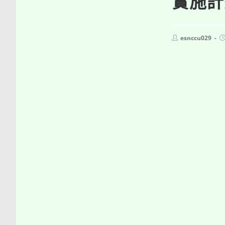
實施計
Post
P
esnccu029
author:
p