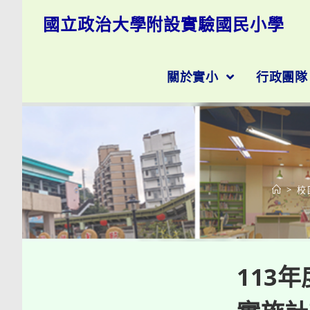
跳
國立政治大學附設實驗國民小學
轉
至
主
要
關於實小
行政團
內
容
>
校
113