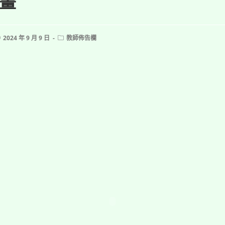
畫
ost
Post
2024 年 9 月 9 日
教師佈告欄
ublished:
category: