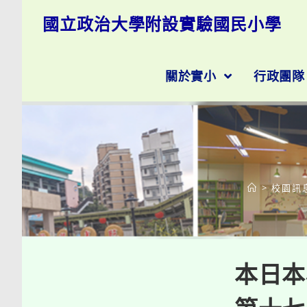
跳
國立政治大學附設實驗國民小學
轉
至
主
要
關於實小
行政團
內
容
>
校園訊
本日本