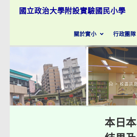
跳
國立政治大學附設實驗國民小學
轉
至
主
要
關於實小
行政團
內
容
>
校園訊
本日本