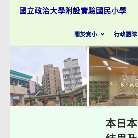
跳
國立政治大學附設實驗國民小學
轉
至
主
要
關於實小
行政團
內
容
>
校園訊
本日本