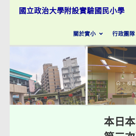
跳
國立政治大學附設實驗國民小學
轉
至
主
要
關於實小
行政團
內
容
>
校
本日本