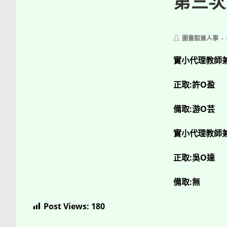
第三次
Post
圖書館兼人事
author:
實小代理教師兼
正取:許O盈
備取:游O芸
實小代理教師兼
正取:吳O達
備取:無
Post Views:
180