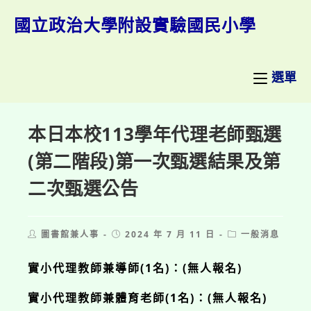
跳
轉
國立政治大學附設實驗國民小學
至
主
要
內
選單
容
本日本校113學年代理老師甄選
(第二階段)第一次甄選結果及第
二次甄選公告
Post
Post
Post
圖書館兼人事
2024 年 7 月 11 日
一般消息
author:
published:
category:
實小代理教師兼導師(1名)：(無人報名)
實小代理教師兼體育老師(1名)：(無人報名)