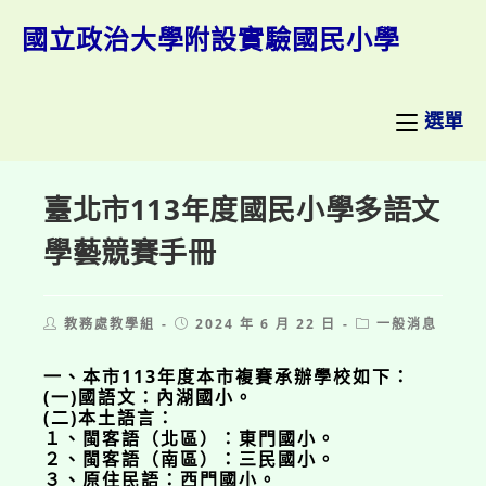
跳
轉
國立政治大學附設實驗國民小學
至
主
要
內
選單
容
臺北市113年度國民小學多語文
學藝競賽手冊
Post
Post
Post
教務處教學組
2024 年 6 月 22 日
一般消息
author:
published:
category:
一、本市113年度本市複賽承辦學校如下：
(一)國語文：內湖國小。
(二)本土語言：
１、閩客語（北區）：東門國小。
２、閩客語（南區）：三民國小。
３、原住民語：西門國小。