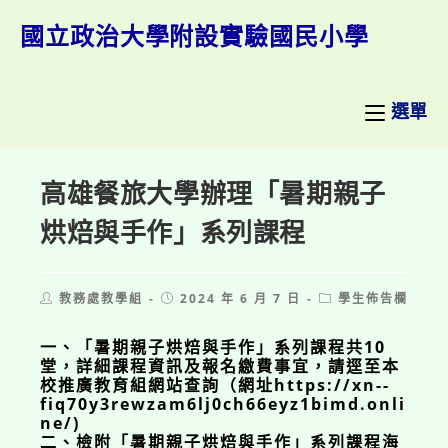
跳
轉
國立政治大學附設實驗國民小學
至
主
要
內
選單
容
高雄餐旅大學辦理「暑期親子
烘焙與手作」系列課程
Post
Post
Post
教務處教學組
2024 年 6 月 7 日
學生佈告欄
author:
published:
category:
一、「暑期親子烘焙與手作」系列課程共10
堂，詳細課程資訊及報名繳費事宜，請逕至本
校推廣教育組網站查詢（網址https://xn--
fiq70y3rewzam6lj0ch66eyz1bimd.onli
ne/)
二、檢附「暑期親子烘焙與手作」系列課程海